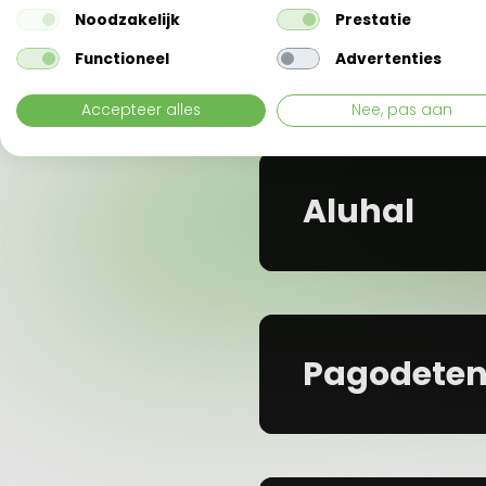
Noodzakelijk
Prestatie
Functioneel
Advertenties
Accepteer alles
Nee, pas aan
Aluhal
Pagodeten