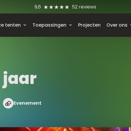
9,6
52 reviews
e tenten
Toepassingen
Projecten
Over ons
al
Festivaltent
Contact
ada
Bedrijfsevenement
Vacatures
ada Compact
Beurstent
Blog
 jaar
odetent
Feesttent
bo XL-Booghal
Koningsdag
etchtent
Oktoberfest
Evenement
nsparante tent
Bruilofttent
paviljoen
Wintertent