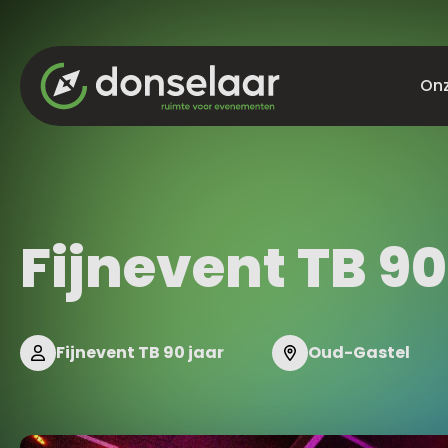
Onz
Aluh
Arm
Arm
Fijnevent TB 90
Pag
Jum
Str
Fijnevent TB 90 jaar
Oud-Gastel
Tra
VIP-