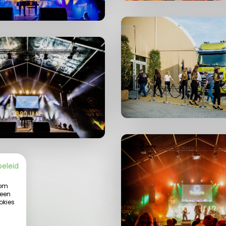
beleid
 om
 een
okies