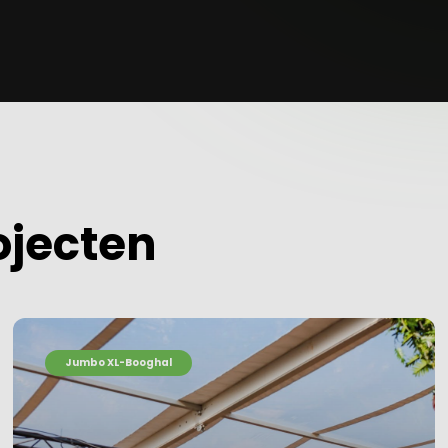
ojecten
Jumbo XL-Booghal