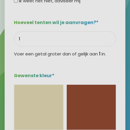
Formaat
Ik weet het niet, adviseer mij
"adviseer
mij"
Hoeveel tenten wil je aanvragen?*
optie
Aantal
tenten
Voer een getal groter dan of gelijk aan
1
in.
Gewenste kleur*
Kleuren
opties
*