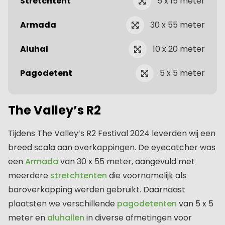
Stretchtent
5 x 15 meter
Armada
30 x 55 meter
Aluhal
10 x 20 meter
Pagodetent
5 x 5 meter
The Valley’s R2
Tijdens The Valley’s R2 Festival 2024 leverden wij een
breed scala aan overkappingen. De eyecatcher was
een
Armada
van 30 x 55 meter, aangevuld met
meerdere
stretchtenten
die voornamelijk als
baroverkapping werden gebruikt. Daarnaast
plaatsten we verschillende
pagodetenten
van 5 x 5
meter en
aluhallen
in diverse afmetingen voor